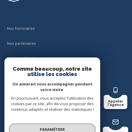
nos honoraires
nos partenaires
mentions légales
Comme beaucoup, notre site
utilise les cookies
admin
On aimerait vous accompagner pendant
politique rgpd
votre visite.
En poursuivant, vous acceptez l'utilisation des
Appeler
cookies par ce site, afin de vous proposer des
cookies
l'agence
contenus adaptés et réaliser des statistiques !
© 2026 | Tous droits réservés
PARAMÉTRER