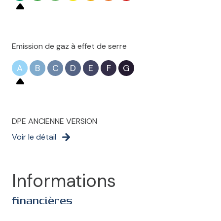
Emission de gaz à effet de serre
A
B
C
D
E
F
G
DPE ANCIENNE VERSION
Voir le détail
Informations
financières