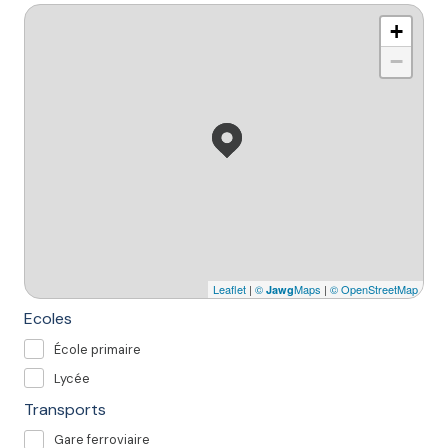
+
−
Leaflet
|
©
Maps
|
© OpenStreetMap
Jawg
Ecoles
École primaire
Lycée
Transports
Gare ferroviaire