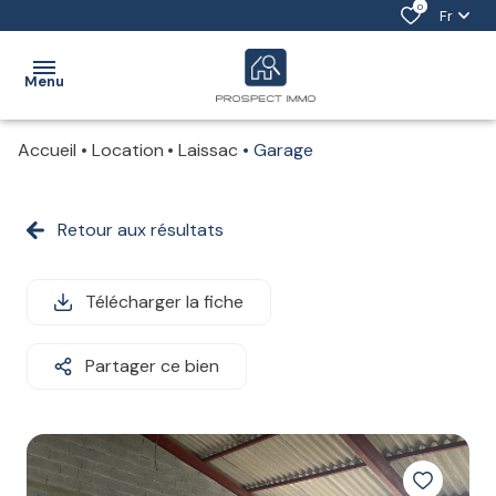
0
Fr
Menu
Accueil
Location
Laissac
Garage
ACCUEIL
ACHETER
Retour aux résultats
VENDRE
Télécharger la fiche
LOUER
ESTIMATION
Partager ce bien
NOTRE
ÉQUIPE