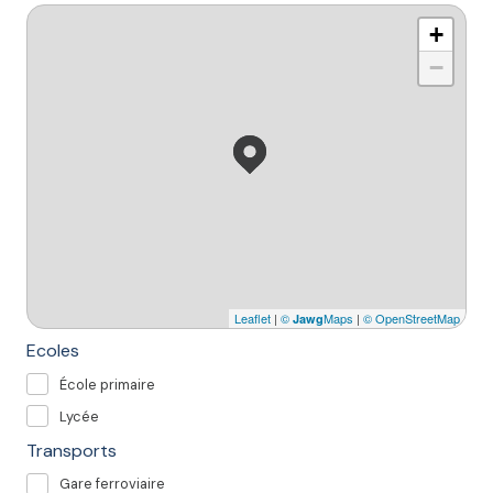
+
−
Leaflet
|
©
Maps
|
© OpenStreetMap
Jawg
Ecoles
École primaire
Lycée
Transports
Gare ferroviaire