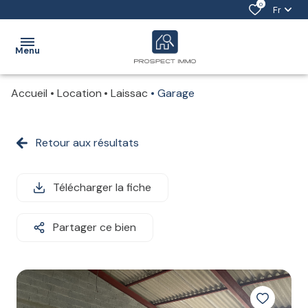
0
Fr
Menu
Accueil
Location
Laissac
Garage
ACCUEIL
ACHETER
Retour aux résultats
VENDRE
Télécharger la fiche
LOUER
ESTIMATION
Partager ce bien
NOTRE
ÉQUIPE