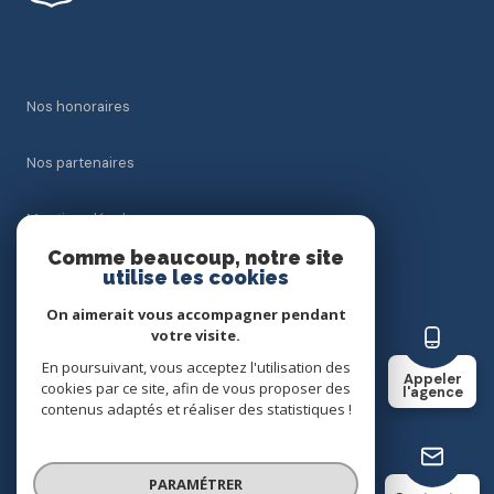
nos honoraires
nos partenaires
mentions légales
Comme beaucoup, notre site
utilise les cookies
admin
On aimerait vous accompagner pendant
politique rgpd
votre visite.
En poursuivant, vous acceptez l'utilisation des
Appeler
cookies par ce site, afin de vous proposer des
cookies
l'agence
contenus adaptés et réaliser des statistiques !
© 2026 | Tous droits réservés
PARAMÉTRER