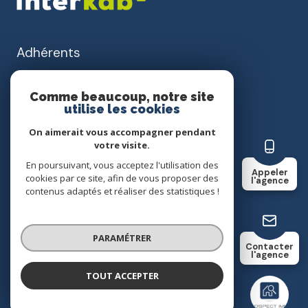
Adhérents
Comme beaucoup, notre site
utilise les cookies
On aimerait vous accompagner pendant
votre visite.
nos honoraires
En poursuivant, vous acceptez l'utilisation des
Appeler
cookies par ce site, afin de vous proposer des
l'agence
contenus adaptés et réaliser des statistiques !
nos partenaires
mentions légales
PARAMÉTRER
Contacter
l'agence
admin
TOUT ACCEPTER
PROSPECT IMMO
Agence
politique rgpd