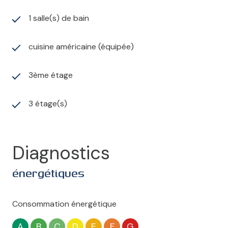
1 salle(s) de bain
cuisine américaine (équipée)
3ème étage
3 étage(s)
Diagnostics
énergétiques
Consommation énergétique
A
B
C
D
E
F
G