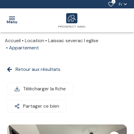
0
Fr
Menu
Accueil
Location
Laissac severac l eglise
ACCUEIL
Appartement
ACHETER
Retour aux résultats
VENDRE
LOUER
Télécharger la fiche
ESTIMATION
Partager ce bien
NOTRE
ÉQUIPE