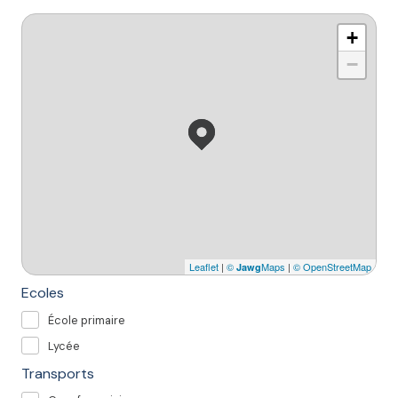
+
−
Leaflet
|
©
Maps
|
© OpenStreetMap
Jawg
Ecoles
École primaire
Lycée
Transports